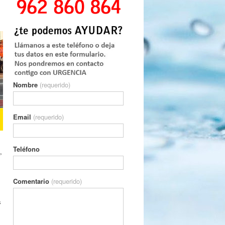
Nombre
(requerido)
Email
(requerido)
Teléfono
,
Comentario
(requerido)
s