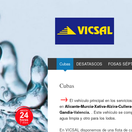
Ir
Cubas
DESATASCOS
FOSAS SÉP
al
contenido
Cubas
→
El vehículo principal en los servi
en
Alicante-Murcia-Xativa-Alzira-Culler
Gandia-
Valencia
.
. Este vehículo se com
agua limpia y otro para los lodos.
En VICSAL disponemos de una flota de 