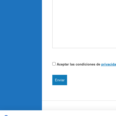
Aceptar las condiciones de
privacida
Dirección: C/ Vernisa 2, 46727 Real de Gand