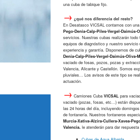
una cuba de tabique fijo.
→
¿qué nos diferencia del resto?
En Desatasco VICSAL contamos con una 
Pego-Denia-Calp-Piles-Vergel-Daimús-O
servicios. Nuestras cubas realizarán todo 
equipos de diagnóstico y nuestro servicio
experiencia y garantía. Disponemos de c
Denia-Calp-Piles-Vergel-Daimús-Oliva-M
vaciado de fosas, pozos, pozas y extracci
Valencia, Alicante y Castellón. Somos ex
pluviales… Los avisos de este tipo se re
actuación.
→
Camiones Cuba
VICSAL
para vaciad
vaciado (pozas, fosas, etc…) están dispue
las 24 horas del día, incluyendo domingos 
de fontanería. Nuestros fontaneros especia
Murcia-Xativa-Alzira-Cullera-Xavea-Peg
Valencia
.
le atenderán para dar respuesta
Cubas de Agua Albaida