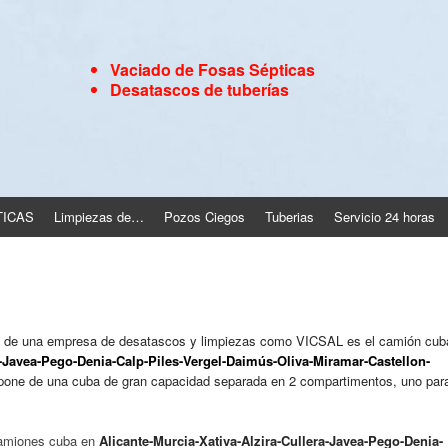
Vaciado de Fosas Sépticas
Desatascos de tuberías
TICAS
Limpiezas de…
Pozos Ciegos
Tuberias
Servicio 24 horas
cios de una empresa de desatascos y limpiezas como VICSAL es el camión cub
a-Javea-Pego-Denia-Calp-Piles-Vergel-Daimús-Oliva-Miramar-Castellon-
pone de una cuba de gran capacidad separada en 2 compartimentos, uno par
camiones cuba en
Alicante-Murcia-Xativa-Alzira-Cullera-Javea-Pego-Denia-