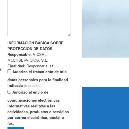
INFORMACIÓN BÁSICA SOBRE
-
PROTECCIÓN DE DATOS
Responsable:
VICSAL
MULTISERVICIOS, S.L.
Finalidad:
Responder a las
e
preguntas y/o consultas formuladas a
Autorizo el tratamiento de mis
través del formulario web de
datos personales para la finalidad
contacto; facilitar ofertas de los
indicada
(requerido)
servicios y/o productos de las
Autorizo al envío de
e
empresas que puedan ser de su
comunicaciones electrónicas
interés.
informativas realitvas a las
Derechos:
Acceso, rectificación,
actividades, productos o servicios
supresión y portabilidad de sus datos,
por correo electrónico, postal o
de limitación y oposición a su
fax.
tratamiento así como, a no ser objeto