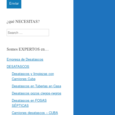
de decisiones basadas únicamente
en el tratamiento automatizado de
sus datos, cuando procedan.
Información adicional:
Puede
consultar información adicional y
¿qué NECESITAS?
detallada sobre nuestra
Política de
Privacidad
.
Search
Somos EXPERTOS en…
Empresa de Desatascos
DESATASCOS
Desatascos y limpiezas con
Camiones Cuba
Desatascos en Tuberias en Casa
Desatascos pozos ciegos-negros
Desatascos en FOSAS
SÉPTICAS
Camiones desatascos – CUBA