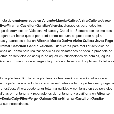
flota de
camiones cuba en
Alicante-Murcia-Xativa-Alzira-Cullera-Javea-
liva-Miramar-Castellon-Gandia-
Valencia
.
dispuestos para todos los
tipo de servicios en Valencia, Alicante y Castellón. Siempre con los mejores
 urgente 24 horas que le permitirá contar con una empresa con amplia
ubas y camiones cuba en
Alicante-Murcia-Xativa-Alzira-Cullera-Javea-Pego
iramar-Castellon-Gandia-
Valencia
.
Dispuestos para realizar servicios de
ones así como para realizar servicios de desatascos en toda la provincia de
pertos en servicios de achique de aguas en inundaciones de garajes, aguas
alizan en momentos de emergencia y para ello tenemos dos planes distintos d
o de piscinas, limpieza de piscinas y otros servicios relacionados con el
stos para dar una solución a sus necesidades de forma profesional y urgent
y festivos. Ahora puede tener total tranquilidad y confianza en sus servicios
listas en fontanería y reparaciones de fontanería y albañilería en
Alicante-
o-Denia-Calp-Piles-Vergel-Daimús-Oliva-Miramar-Castellon-Gandia-
 a sus necesidades.