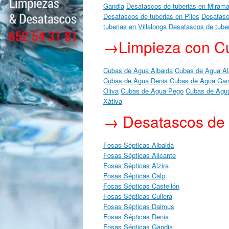
Gandia
Desatascos de tuberias en Mirama
Desatascos de tuberias en Piles
Desatasc
tuberias en Villalonga
Desatascos de tube
→Limpieza con C
Cubas de Agua Albaida
Cubas de Agua Al
Cubas de Agua Denia
Cubas de Agua Gan
Oliva
Cubas de Agua Pego
Cubas de Agua
Xàtiva
→ Desatascos de
Fosas Sépticas Albaida
Fosas Sépticas Alicante
Fosas Sépticas Alzira
Fosas Sépticas Calp
Fosas Sépticas Castellón
Fosas Sépticas Cullera
Fosas Sépticas Daimus
Fosas Sépticas Denia
Fosas Sépticas Gandia