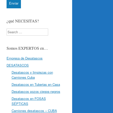
de decisiones basadas únicamente
en el tratamiento automatizado de
sus datos, cuando procedan.
Información adicional:
Puede
consultar información adicional y
¿qué NECESITAS?
detallada sobre nuestra
Política de
Privacidad
.
Search
Somos EXPERTOS en…
Empresa de Desatascos
DESATASCOS
Desatascos y limpiezas con
Camiones Cuba
Desatascos en Tuberias en Casa
Desatascos pozos ciegos-negros
Desatascos en FOSAS
SÉPTICAS
Camiones desatascos – CUBA