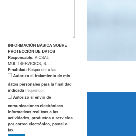
INFORMACIÓN BÁSICA SOBRE
PROTECCIÓN DE DATOS
Responsable:
VICSAL
MULTISERVICIOS, S.L.
Finalidad:
Responder a las
preguntas y/o consultas formuladas a
Autorizo el tratamiento de mis
través del formulario web de
datos personales para la finalidad
contacto; facilitar ofertas de los
indicada
(requerido)
servicios y/o productos de las
Autorizo al envío de
empresas que puedan ser de su
comunicaciones electrónicas
interés.
informativas realitvas a las
Derechos:
Acceso, rectificación,
actividades, productos o servicios
supresión y portabilidad de sus datos,
por correo electrónico, postal o
de limitación y oposición a su
fax.
tratamiento así como, a no ser objeto