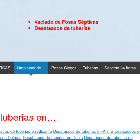
Vaciado de Fosas Sépticas
Desatascos de tuberías
TICAS
Limpiezas de…
Pozos Ciegos
Tuberias
Servicio 24 horas
tuberias en…
scos de tuberias en Alicante
Desatascos de tuberias en Alzira
Desatascos d
s en Daimus
Desatascos de tuberias en Denia
Desatascos de tuberias en