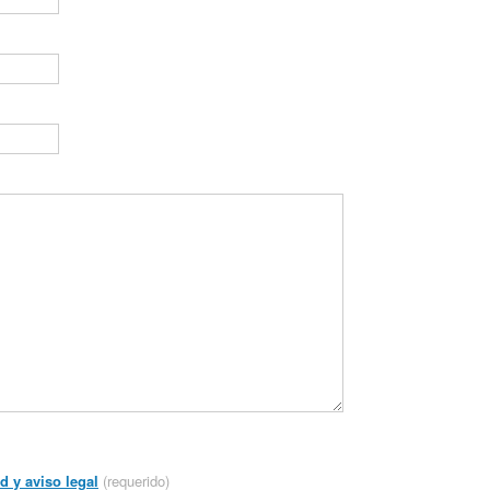
d y aviso legal
(requerido)