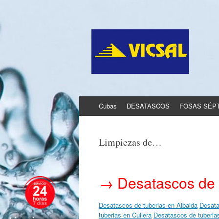
Ir
Cubas
DESATASCOS
FOSAS SÉP
al
contenido
Limpiezas de…
→ Desatascos de 
Desatascos de tuberias en Albaida
Desata
tuberias en Cullera
Desatascos de tuberia